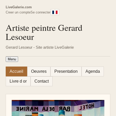
LiveGalerie.com
Creer un compte
Se connecter
Artiste peintre Gerard
Lesoeur
Gerard Lesoeur - Site artiste LiveGalerie
Menu
Accueil
Oeuvres
Presentation
Agenda
Livre d or
Contact